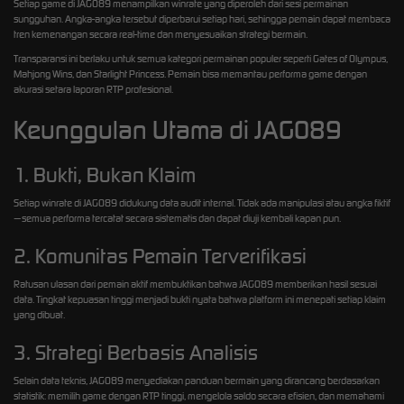
Setiap game di JAGO89 menampilkan winrate yang diperoleh dari sesi permainan
sungguhan. Angka-angka tersebut diperbarui setiap hari, sehingga pemain dapat membaca
tren kemenangan secara real-time dan menyesuaikan strategi bermain.
Transparansi ini berlaku untuk semua kategori permainan populer seperti Gates of Olympus,
Mahjong Wins, dan Starlight Princess. Pemain bisa memantau performa game dengan
akurasi setara laporan RTP profesional.
Keunggulan Utama di JAGO89
1. Bukti, Bukan Klaim
Setiap winrate di JAGO89 didukung data audit internal. Tidak ada manipulasi atau angka fiktif
—semua performa tercatat secara sistematis dan dapat diuji kembali kapan pun.
2. Komunitas Pemain Terverifikasi
Ratusan ulasan dari pemain aktif membuktikan bahwa JAGO89 memberikan hasil sesuai
data. Tingkat kepuasan tinggi menjadi bukti nyata bahwa platform ini menepati setiap klaim
yang dibuat.
3. Strategi Berbasis Analisis
Selain data teknis, JAGO89 menyediakan panduan bermain yang dirancang berdasarkan
statistik: memilih game dengan RTP tinggi, mengelola saldo secara efisien, dan memahami