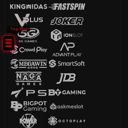
Tap Me!