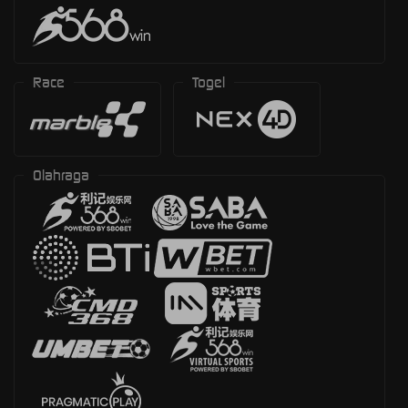
Race
Togel
Olahraga