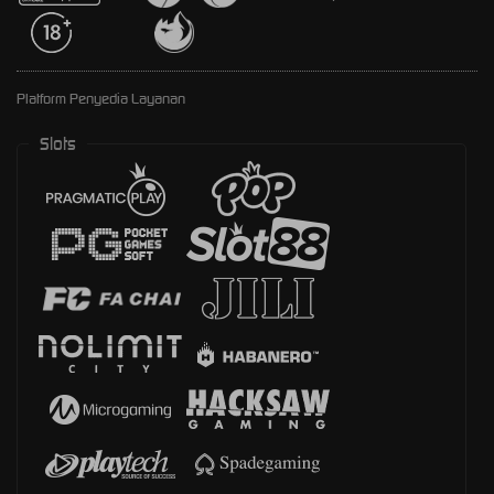
Platform Penyedia Layanan
Slots