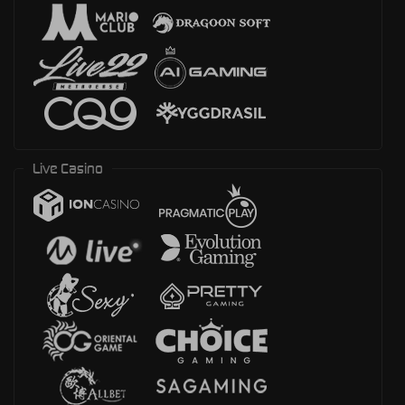
Live Casino